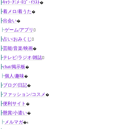
┣
ｷｬﾗ･ｱﾆﾒ･ﾛｺﾞ･ｲﾗｽﾄ
�
┣
着メロ/着うた
�
┣
出会い
�
┣
ゲーム/アプリ

┣
占い/おみくじ

┣
芸能/音楽/映画
�
┣
テレビ/ラジオ/雑誌

┣
chat/掲示板
�
┣
個人/趣味
�
┣
ブログ/日記
�
┣
ファッション/コスメ
�
┣
便利サイト
�
┣
懸賞/小遣い
�
┣
メルマガ
�s