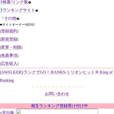
┣
検索/リンク集
�
┣
ランキングサイト
�
┗
その他
�
■サイトオーナーMENU
登録規約
[
]
新規登録
[
]
変更・削除
[
]
免責事項
[
]
広告収入
[
]
[AWALKER]
ランクでGO！
RANKS
ミリオンヒットＲ
King of
/
/
/
/
Ranking
・・・・・・・・・・・・・
お問い合わせ
・・・・・・・・・・・・・
相互ランキング登録受け付け中
宣伝板
○