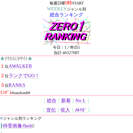
0時
毎週日曜
START
WEEKLY
ジャンル別
総合ランキング
今日：1／昨日1
合計:46327HIT
★
ｱｸｾｽUPｻｲﾄ
★
１
AWALKER
位
２
ランクでGO！
位
３
RANKS
位
ﾗﾝﾀﾞﾑ
#random0#
｜
総合
｜
新着
｜
No１
｜
｜
宣伝
｜
収入
｜
ﾒﾙﾏｶﾞ
｜
■
ジャンル別ランキング
┣
待受画像/flash
