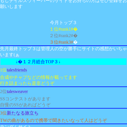
もしテイルズウィーバーのサイトをお持ちの方はぜひ登録をお
願いします
今月トップ３
１位#rank1#�
２位#rank2#�
３位#rank3#
�
先月最終トップ３は管理人の空が勝手にサイトの感想かいちゃ
います(ぁ
↓�１２月総合TOP３↓
1位
talesfriends
合成やチャプなどの情報が載ってます
行き詰まったら是非どうぞ
2位
talesweaver
SSコンテストがあります
自慢のSSがあればどうぞ
3位
新たなる旅立ち
TWの曲があるので携帯で聞きたいなって人はどうぞ
ランダムサイト