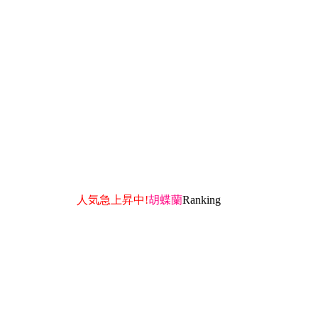
人気急上昇中!
胡
蝶
蘭
R
a
n
k
i
n
g