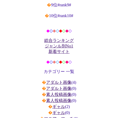
�
9位#rank9#
�
10位#rank10#
◆
◇
◆
◇
◆
◇
◆
◇
総合ランキング
ジャンル別No1
新着サイト
◆
◇
◆
◇
◆
◇
◆
◇
カテゴリー 一覧
�
アダルト画像
(4)
�
アダルト画像
(0)
�
素人投稿画像
(0)
�
素人投稿画像
(0)
�
ギャル
(2)
�
ギャル
(0)