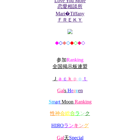
Love You More
恋愛相談所
Mari�Tiffany
ＦＲＥＫＹ
◆
◇
◆
◇
◆
◇
◆
◇
参
加
R
a
n
k
i
n
g
全国掲示板連盟
Ｊ
ａ
ｃ
ｋ
ｐ
ｏ
ｔ
G
a
l
s
H
e
a
v
en
S
m
a
r
t
M
o
o
n
R
a
n
k
i
n
g
性
神
会
総
合
ラ
ン
ク
Η
Ι
Я
О
ラ
ン
キ
ン
グ
G
a
l
天
S
p
e
c
i
a
l