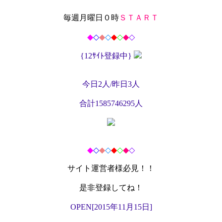
毎
週
月曜日
０
時
Ｓ
Ｔ
Ａ
Ｒ
Ｔ
◆
◇
◆
◇
◆
◇
◆
◇
{12ｻｲﾄ登録中}
今日2人/昨日3人
合計1585746295人
◆
◇
◆
◇
◆
◇
◆
◇
サイト運営者様必見！！
是非登録してね！
OPEN[2015年11月15日]