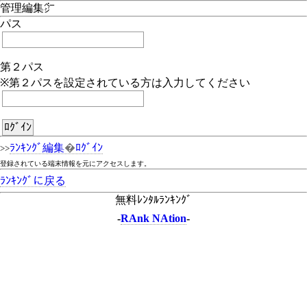
管理編集㌻
パス
第２パス
※第２パスを設定されている方は入力してください
ﾗﾝｷﾝｸﾞ編集
�
ﾛｸﾞｲﾝ
>>
登録されている端末情報を元にアクセスします。
ﾗﾝｷﾝｸﾞに戻る
無料ﾚﾝﾀﾙﾗﾝｷﾝｸﾞ
-
RAnk NAtion
-