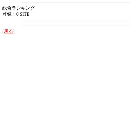
総合ランキング
登録：0 SITE
[
戻る
]