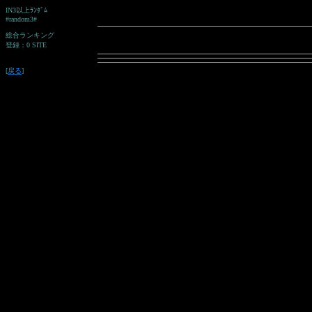
IN3以上ﾗﾝﾀﾞﾑ
#random3#
総合ランキング
登録：0 SITE
[
戻る
]