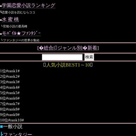
学園恋愛小説ランキング
■
┗恋愛小説を読むならココ
水 蜜 桃
■
┗官能小説の最高峰
モﾊﾞｲﾙ★フｧﾝﾀｼﾞｰ
■
┗ファンタジーの世界が集結
[
�総合
|
ジャンル別
|
�新着
]

人気小説BEST1～10

1位#rank1#
2位#rank2#
3位#rank3#
4位#rank4#
5位#rank5#
6位#rank6#
7位#rank7#
8位#rank8#
9位#rank9#
10位#rank10#
■
一般小説
┣
ファンタジー