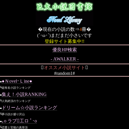
�現在の小説の数⇒
4
冊�
(´･ω･`)まだまだ小さいです
登録サイト募集中!!
優良HP検索
- AWALKER -

オススメ小説サイト

#random1#
●ＮovelｰＬine●
■
┗超有名小説ランキング
集え！小説RANKING
■
┗人気絶頂のランキング
ドリーム☆小説ランキング
■
┗夢小説が盛り沢山
｡ο ラブ工ロ ﾟ･о
■
┗恋愛と官能の真骨頂