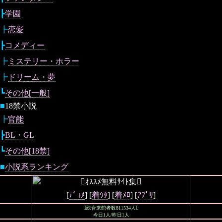
┣
学園
┣
恋愛
┣
コメディー
┣
ミステリー・ホラー
┣
ドリーム・夢
┗
その他[一般]
■
18禁小説
┣
官能
┣
BL・GL
┗
その他[18禁]
■
小説系ランキング
ｵｽｽﾒ無料ｻｲﾄ集
[
ﾃﾞｺﾒ
] [
着ｳﾀ
] [
着ﾒﾛ
] [
ｱﾌﾟﾘ
]
総合来館者数811534人
今日1人/昨日1人