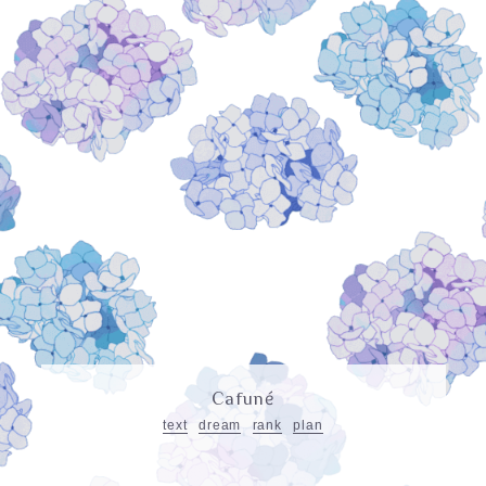
é
Cafun
text
dream
rank
plan