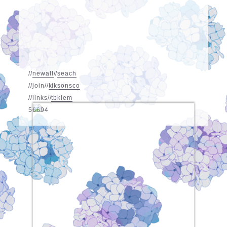
//
new
all
//
sea
ch
//
join
//
kik
son
sco
//
links
//
tbk
lem
56694