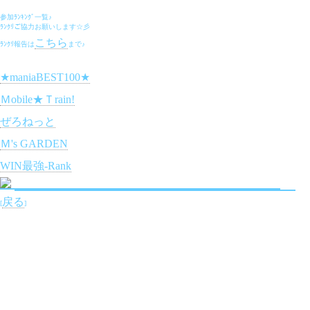
参加ﾗﾝｷﾝｸﾞ一覧♪
ﾗﾝｸﾘご協力お願いします☆彡
こちら
ﾗﾝｸﾘ報告は
まで♪
★maniaBEST100★
Ｍobile★Ｔrain!
ぜろねっと
Ｍ's GARDEN
WIN最強-Rank
戻る
[
]