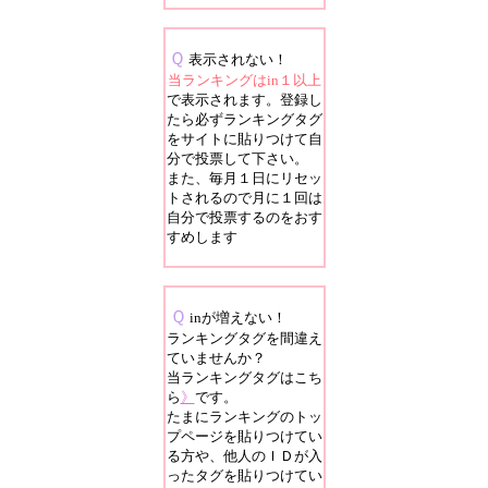
Ｑ
表示されない！
当ランキングはin１以上
で表示されます。登録し
たら必ずランキングタグ
をサイトに貼りつけて自
分で投票して下さい。
また、毎月１日にリセッ
トされるので月に１回は
自分で投票するのをおす
すめします
Ｑ
inが増えない！
ランキングタグを間違え
ていませんか？
当ランキングタグはこち
ら
》
です。
たまにランキングのトッ
プページを貼りつけてい
る方や、他人のＩＤが入
ったタグを貼りつけてい