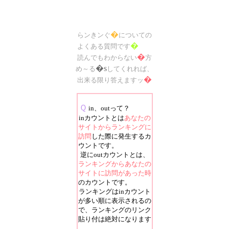
�
らンきンぐ
についての
�
よくある質問です
�
読んでもわからない
方
�s
め～る
してくれれば、
�
出来る限り答えますッ
Ｑ
in、outって？
inカウントとは
あなたの
サイトからランキングに
訪問
した際に発生するカ
ウントです。
逆にoutカウントとは、
ランキングからあなたの
サイトに訪問があった時
のカウントです。
ランキングはinカウント
が多い順に表示されるの
で、ランキングのリンク
貼り付は絶対になります