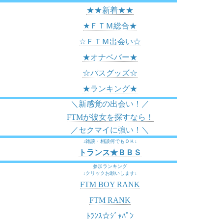
★★新着★★
★ＦＴＭ総合★
☆ＦＴＭ出会い☆
★オナベバー★
☆パスグッズ☆
★ランキング★
＼新感覚の出会い！／
FTMが彼女を探すなら！
／セクマイに強い！＼
↓雑談・相談何でもＯＫ↓
トランス★ＢＢＳ
参加ランキング
↓クリックお願いします↓
FTM BOY RANK
FTM RANK
ﾄﾗﾝｽ☆ｼﾞｬﾊﾟﾝ