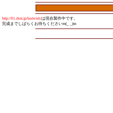
http://01.rknt.jp/lastwish/
は現在製作中です。
完成までしばらくお待ちくださいm(_ _)m