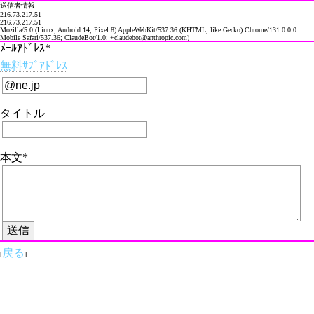
送信者情報
216.73.217.51
216.73.217.51
Mozilla/5.0 (Linux; Android 14; Pixel 8) AppleWebKit/537.36 (KHTML, like Gecko) Chrome/131.0.0.0
Mobile Safari/537.36; ClaudeBot/1.0; +claudebot@anthropic.com)
ﾒｰﾙｱﾄﾞﾚｽ*
無料ｻﾌﾞｱﾄﾞﾚｽ
タイトル
本文*
戻る
[
]