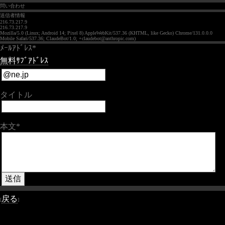
問い合わせ
送信者情報
216.73.217.9
216.73.217.9
Mozilla/5.0 (Linux; Android 14; Pixel 8) AppleWebKit/537.36 (KHTML, like Gecko) Chrome/131.0.0.0
Mobile Safari/537.36; ClaudeBot/1.0; +claudebot@anthropic.com)
ﾒｰﾙｱﾄﾞﾚｽ*
無料ｻﾌﾞｱﾄﾞﾚｽ
タイトル
本文*
戻る
[
]