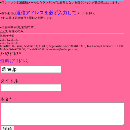
●ランキング参加依頼メールしたランキングは参加しない＆当ランキング参加禁止にします。
返信アドレスを必ず入力して
●何かあれば
メール下さい。
それ以外は完全無視＆悪戯と判断します。
●広告掲載依頼は歓迎です。
ただし月極めのみ。
送信者情報
216.73.216.141
216.73.216.141
Mozilla/5.0 (Linux; Android 14; Pixel 8) AppleWebKit/537.36 (KHTML, like Gecko) Chrome/131.0.0.0
Mobile Safari/537.36; ClaudeBot/1.0; +claudebot@anthropic.com)
ﾒｰﾙｱﾄﾞﾚｽ*
無料ｻﾌﾞｱﾄﾞﾚｽ
タイトル
本文*