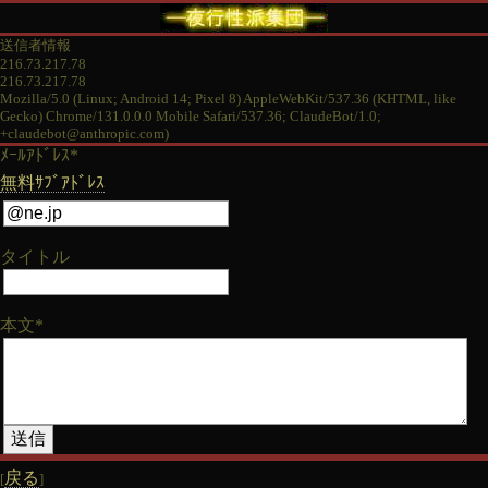
送信者情報
216.73.217.78
216.73.217.78
Mozilla/5.0 (Linux; Android 14; Pixel 8) AppleWebKit/537.36 (KHTML, like
Gecko) Chrome/131.0.0.0 Mobile Safari/537.36; ClaudeBot/1.0;
+claudebot@anthropic.com)
ﾒｰﾙｱﾄﾞﾚｽ*
無料ｻﾌﾞｱﾄﾞﾚｽ
タイトル
本文*
戻る
[
]