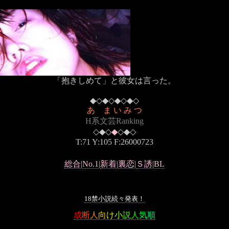
「抱きしめて」と彼女は言った。
◆◇◆◇◆◇◆◇
あ ま い み つ
H系文芸Ranking
◇◆◇
◆
◇◆◇
T:71 Y:105 F:26000723
総合
|
No.1
|
新着
|
裏恋
|
Ｓ誘
|
BL
18禁小説続々発表！
成
断
人
向
け
小
説
人
気
順