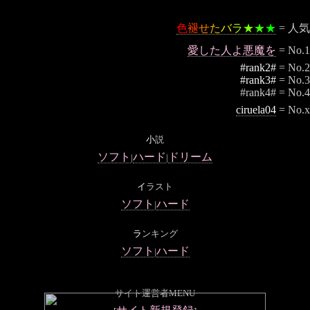
色
褪
せ
た
バ
ラ
★
★
★
= 人気
愛した人よ悪魔を
= No.1
#rank2#
= No.2
#rank3#
= No.3
#rank4# = No.4
ciruela04
= No.x
小
説
ソフト
ハード
ドリーム
|
|
イ
ラスト
ソフト
ハード
|
ラ
ンキング
ソフト
ハード
|
サイト運営者MENU