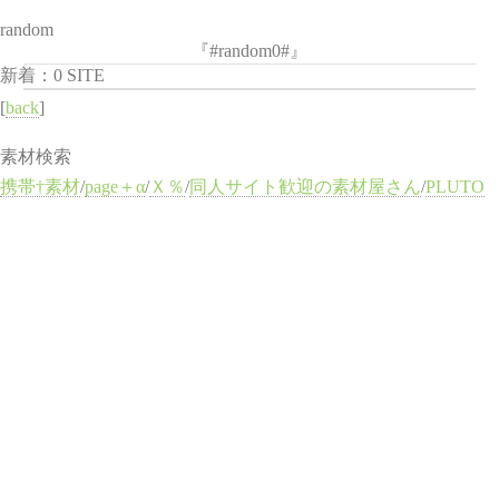
random
『#random0#』
新着：0 SITE
[
back
]
素材検索
携帯†素材
/
page＋α
/
Ｘ％
/
同人サイト歓迎の素材屋さん
/
PLUTO