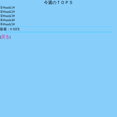
今週のＴＯＰ５
①#rank1#
②#rank2#
③#rank3#
④#rank4#
⑤#rank5#
新着：0 SITE
戻る
[
]