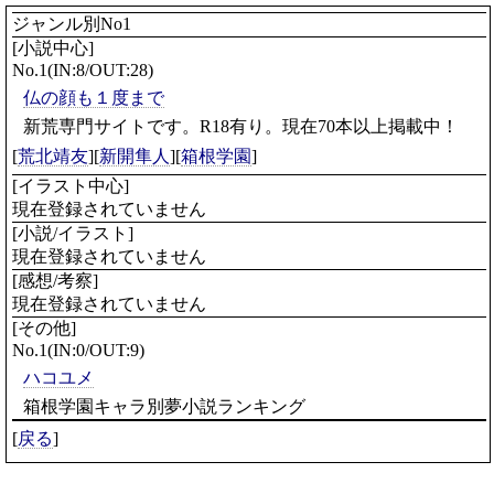
ジャンル別No1
[小説中心]
No.1(IN:8/OUT:28)
仏の顔も１度まで
新荒専門サイトです。R18有り。現在70本以上掲載中！
[
荒北靖友
][
新開隼人
][
箱根学園
]
[イラスト中心]
現在登録されていません
[小説/イラスト]
現在登録されていません
[感想/考察]
現在登録されていません
[その他]
No.1(IN:0/OUT:9)
ハコユメ
箱根学園キャラ別夢小説ランキング
[
戻る
]