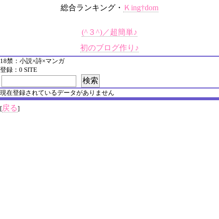
総合ランキング・
Ｋing†dom
(^３^)／超簡単♪
初のブログ作り♪
18禁：小説×詩×マンガ
登録：0 SITE
現在登録されているデータがありません
戻る
[
]