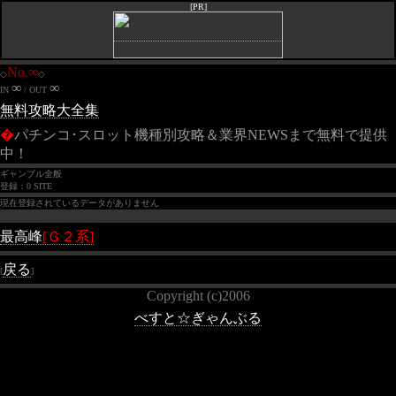
[PR]
No.∞
◇
◇
∞
∞
IN
/ OUT
無料攻略大全集
�
パチンコ･スロット機種別攻略＆業界NEWSまで無料で提供
中！
ギャンブル全般
登録：0 SITE
現在登録されているデータがありません
最高峰
[Ｇ２系]
戻る
[
]
Copyright (c)2006
べすと☆ぎゃんぶる