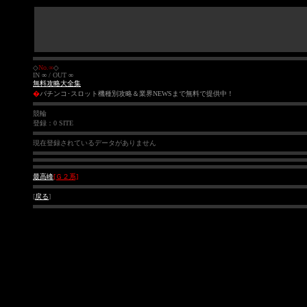
◇
No.∞
◇
IN
∞
/ OUT
∞
無料攻略大全集
�
パチンコ･スロット機種別攻略＆業界NEWSまで無料で提供中！
競輪
登録：0 SITE
現在登録されているデータがありません
最高峰
[Ｇ２系]
[
戻る
]