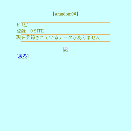
【#random0#】
ｶﾞﾁﾑﾁ
登録：0 SITE
現在登録されているデータがありません
[
戻る
]