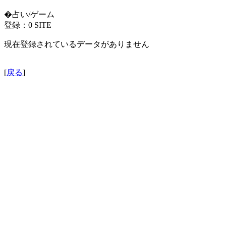
�占い/ゲーム
登録：0 SITE
現在登録されているデータがありません
[
戻る
]