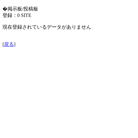
�掲示板/投稿板
登録：0 SITE
現在登録されているデータがありません
[
戻る
]