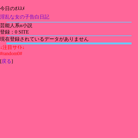
今日のｵｽｽﾒ
淫乱な女の子告白日記
芸能人系н小説
登録：0 SITE
現在登録されているデータがありません
↓注目サｲﾄ↓
#random0#
[
戻る
]