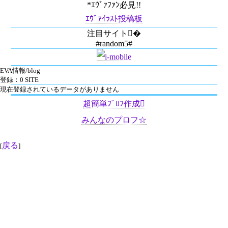
*ｴｳﾞｧﾌｧﾝ必見!!
ｴｳﾞｧｲﾗｽﾄ投稿板
注目サイト�
#random5#
EVA情報/blog
登録：0 SITE
現在登録されているデータがありません
超簡単ﾌﾟﾛﾌ作成
みんなのプロフ☆
戻る
[
]