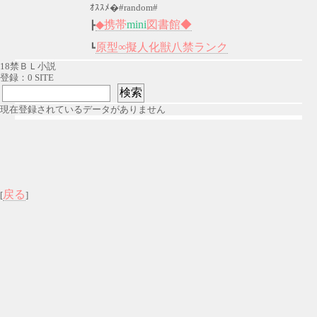
ｵｽｽﾒ�#random#
◆携帯
mini
図書館◆
┣
原型∞擬人化獣八禁ランク
┗
18禁ＢＬ小説
登録：0 SITE
現在登録されているデータがありません
戻る
[
]