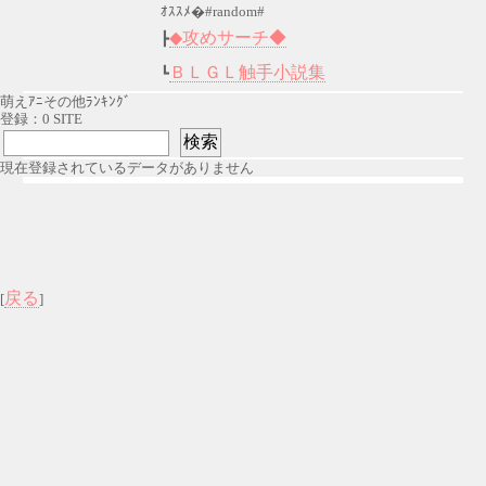
ｵｽｽﾒ�#random#
◆攻めサーチ◆
┣
ＢＬＧＬ触手小説集
┗
萌えｱﾆその他ﾗﾝｷﾝｸﾞ
登録：0 SITE
現在登録されているデータがありません
戻る
[
]