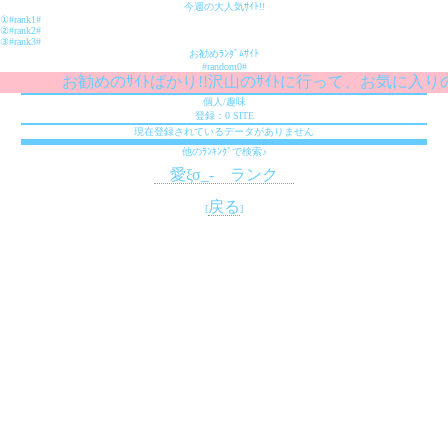
今週の大人気ｻｲﾄ!!
①#rank1#
②#rank2#
③#rank3#
お勧めﾗﾝﾀﾞﾑｻｲﾄ
#random0#
お勧めのｻｲﾄばかり!!沢山のｻｲﾄに行って、お気に入りの
個人/趣味
登録：0 SITE
現在登録されているデータがありません
他のﾗﾝｷﾝｸﾞで検索♪
愛ξσ_- ランク
戻る
[
]