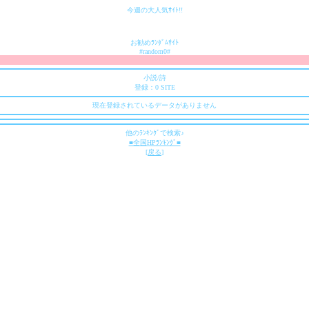
今週の大人気ｻｲﾄ!!
お勧めﾗﾝﾀﾞﾑｻｲﾄ
#random0#
小説/詩
登録：0 SITE
現在登録されているデータがありません
他のﾗﾝｷﾝｸﾞで検索♪
■全国HPﾗﾝｷﾝｸﾞ■
[
戻る
]