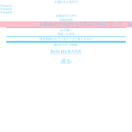
今週の大人気ｻｲﾄ!!
①#rank1#
②#rank2#
③#rank3#
お勧めﾗﾝﾀﾞﾑｻｲﾄ
#random0#
お勧めのｻｲﾄばかり!!沢山のｻｲﾄに行って、
お小遣い
登録：0 SITE
現在登録されているデータがありません
他のﾗﾝｷﾝｸﾞで検索♪
BeSt Hit RANK
戻る
[
]