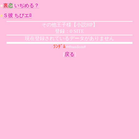
●
裏
恋
いぢめる？
/
●
Ｓ彼
ちびエﾛ
/
その他王子様【小説HP】
登録：0 SITE
現在登録されているデータがありません
ﾗﾝﾀﾞﾑ
⇒#random#
[
戻る
]