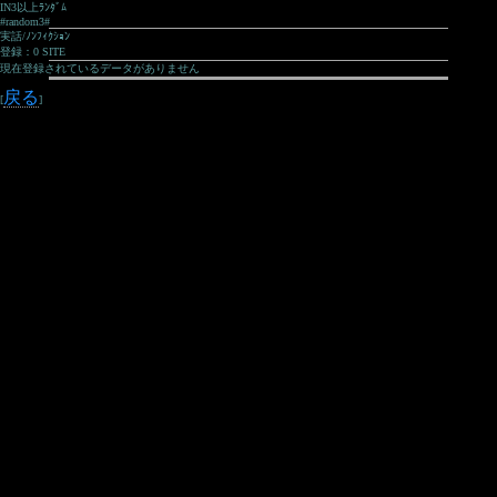
IN3以上ﾗﾝﾀﾞﾑ
#random3#
実話/ﾉﾝﾌｨｸｼｮﾝ
登録：0 SITE
現在登録されているデータがありません
戻る
[
]