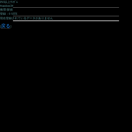
IN3以上ﾗﾝﾀﾞﾑ
#random3#
推理/探偵
登録：0 SITE
現在登録されているデータがありません
戻る
[
]