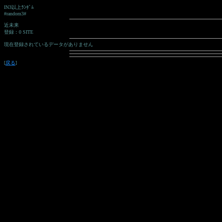
IN3以上ﾗﾝﾀﾞﾑ
#random3#
近未来
登録：0 SITE
現在登録されているデータがありません
[
戻る
]