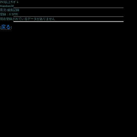
IN3以上ﾗﾝﾀﾞﾑ
#random3#
育児/成長記録
登録：0 SITE
現在登録されているデータがありません
戻る
[
]