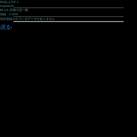
IN3以上ﾗﾝﾀﾞﾑ
#random3#
BL/GL/官能小説一般
登録：0 SITE
現在登録されているデータがありません
戻る
[
]