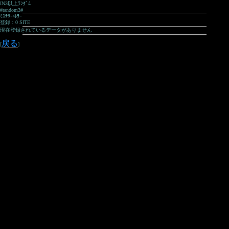
IN3以上ﾗﾝﾀﾞﾑ
#random3#
ﾐｽﾃﾘｰ/ﾎﾗｰ
登録：0 SITE
現在登録されているデータがありません
戻る
[
]