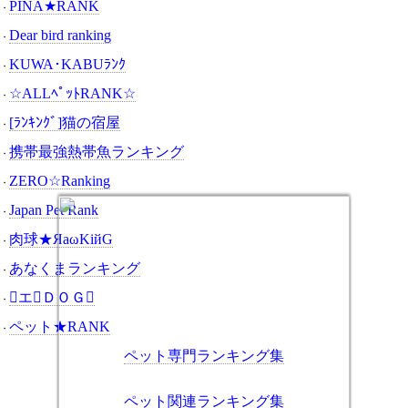
PINA★RANK
・
Dear bird ranking
・
KUWA･KABUﾗﾝｸ
・
☆ALLﾍﾟｯﾄRANK☆
・
[ﾗﾝｷﾝｸﾞ]猫の宿屋
・
携帯最強熱帯魚ランキング
・
ZERO☆Ranking
・
Japan Pet Rank
・
肉球★ЯаωKiйG
・
あなくまランキング
・
エＤＯＧ
・
ペット★RANK
・
ペット専門ランキング集
ペット関連ランキング集