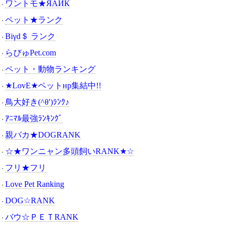
ワントモ★ЯАИК
・
ペット★ランク
・
Βiγd＄ ランク
・
らびゅPet.com
・
ペット・動物ランキング
・
★LovE★ペットнр集結中!!
・
鳥大好き(^θ')ﾗﾝｸ♪
・
ｱﾆﾏﾙ最強ﾗﾝｷﾝｸﾞ
・
親バカ★DOGRANK
・
☆★ワンニャン多頭飼いRANK★☆
・
フリ★フリ
・
Love Pet Ranking
・
DOG☆RANK
・
バウ☆ＰＥＴRANK
・