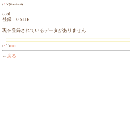
(
＊
´-`{#random#)
cool
登録：0 SITE
現在登録されているデータがありません
(
＊
´-`{
pop
)
←
戻る