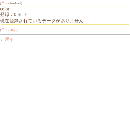
＊
(
´-`{#random#)
color
登録：0 SITE
現在登録されているデータがありません
＊
pop
(
´-`{
)
←
戻る