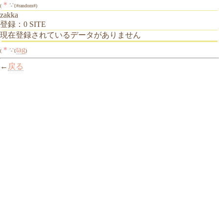
＊
(
´-`{#random#)
zakka
登録：0 SITE
現在登録されているデータがありません
＊
tag
(
´-`{
)
←
戻る