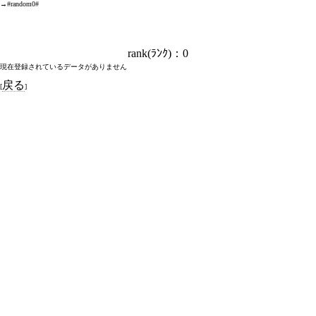
→#random0#
rank(ﾗﾝｸ)
：0
現在登録されているデータがありません
戻る
[
]