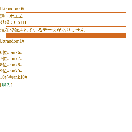
#random0#
詩・ポエム
登録：0 SITE
現在登録されているデータがありません
#random1#
6位#rank6#
7位#rank7#
8位#rank8#
9位#rank9#
10位#rank10#
[
戻る
]