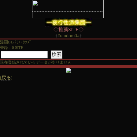
◇推薦SITE◇
†
#random0#
†
漫画BL/ｸﾘｴｨﾀｧｽﾞ
登録：0 SITE
現在登録されているデータがありません
戻る
[
]