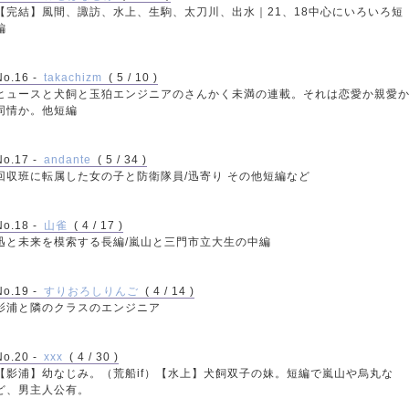
【完結】風間、諏訪、水上、生駒、太刀川、出水｜21、18中心にいろいろ短
編
No.16 -
takachizm
( 5 / 10 )
ヒュースと犬飼と玉狛エンジニアのさんかく未満の連載。それは恋愛か親愛
同情か。他短編
No.17 -
andante
( 5 / 34 )
回収班に転属した女の子と防衛隊員/迅寄り その他短編など
No.18 -
山雀
( 4 / 17 )
迅と未来を模索する長編/嵐山と三門市立大生の中編
No.19 -
すりおろしりんご
( 4 / 14 )
影浦と隣のクラスのエンジニア
No.20 -
xxx
( 4 / 30 )
【影浦】幼なじみ。（荒船if）【水上】犬飼双子の妹。短編で嵐山や烏丸な
ど、男主人公有。