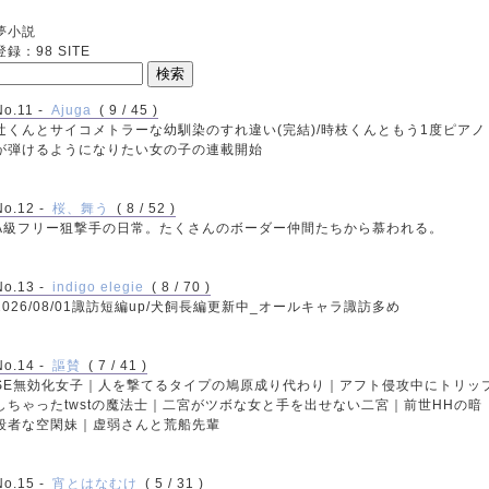
夢小説
登録：98 SITE
No.11 -
Ajuga
( 9 / 45 )
辻くんとサイコメトラーな幼馴染のすれ違い(完結)/時枝くんともう1度ピアノ
が弾けるようになりたい女の子の連載開始
No.12 -
桜、舞う
( 8 / 52 )
A級フリー狙撃手の日常。たくさんのボーダー仲間たちから慕われる。
No.13 -
indigo elegie
( 8 / 70 )
2026/08/01諏訪短編up/犬飼長編更新中_オールキャラ諏訪多め
No.14 -
謳賛
( 7 / 41 )
SE無効化女子｜人を撃てるタイプの鳩原成り代わり｜アフト侵攻中にトリッ
しちゃったtwstの魔法士｜二宮がツボな女と手を出せない二宮｜前世HHの暗
殺者な空閑妹｜虚弱さんと荒船先輩
No.15 -
宵とはなむけ
( 5 / 31 )