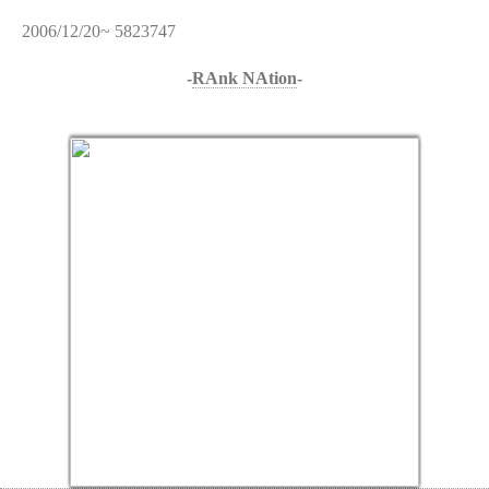
2006/12/20~ 5823747
-
RAnk NAtion
-