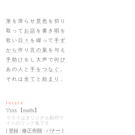
筆
を 滑 ら せ
景 色
を 切 り
取 っ て
お 話
を 書 き
唄
を
歌 い
日 々
を 綴 っ て
手 ず
か ら
作 り
言 の 葉
を 与 え
手 助 け
を し 大 声 で
叫 び
あ の 人 と
手 を つ な ぐ
。
そ れ は
全 て
と
始 ま り
。
l a r a r a
▽
xxx
【
osaifu
】
ラララはオリジナル創作サ
イトのリンク集です
[
登録
:
修正/削除
:
バナー
]