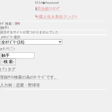
ｵｽｽﾒ�#random#
百合姫ﾗﾝｷﾝｸﾞ
┣
†擬人化＆美化ランク†
┗
0
ﾀｸﾞ検索：
件
[触手]
該当するサイトが見つかりませんでした
┏ｶﾃｺﾞﾘｰ選択
？
┏タグ(
)
(？) タグ
登録ｻｲﾄ検索の為のｷｰﾜｰﾄﾞです。
入力例：恋愛・野球等