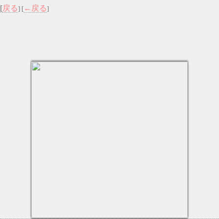
[
戻る
←戻る
] [
]